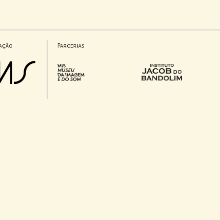
ação
Parcerias