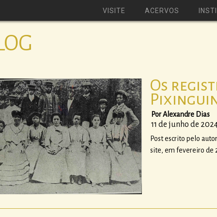
VISITE
ACERVOS
INST
LOG
Os regis
Pixingui
Por Alexandre Dias
11 de junho de 202
Post escrito pelo aut
site, em fevereiro de 