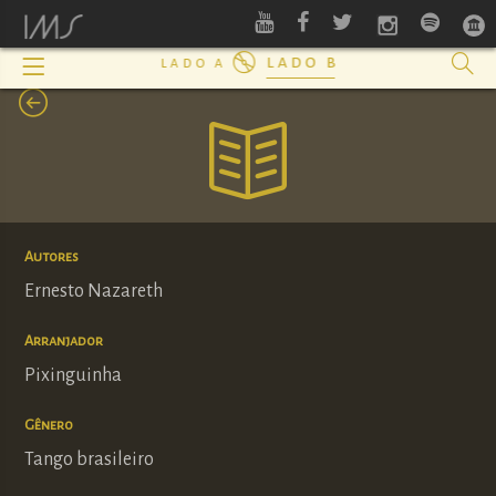
lado b
lado a
Autores
Ernesto Nazareth
Arranjador
Pixinguinha
Gênero
Tango brasileiro