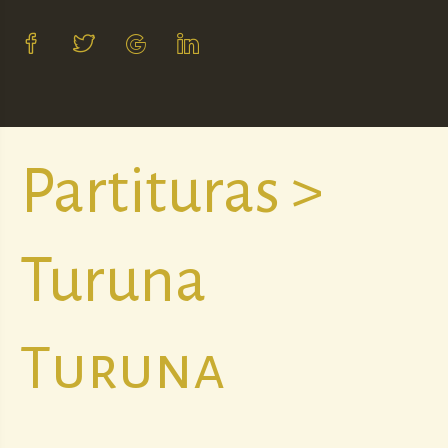
Partituras >
Turuna
Turuna