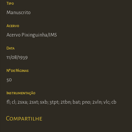
Tipo
Manuscrito
Acervo
Acervo Pixinguinha/IMS
Data
11/08/1939
Nº de Páginas
50
Instrumentação
fl; cl; 2sxa; 2sxt; sxb; 3tpt; 2tbn; bat; pno; 2vln; vlc; cb
Compartilhe