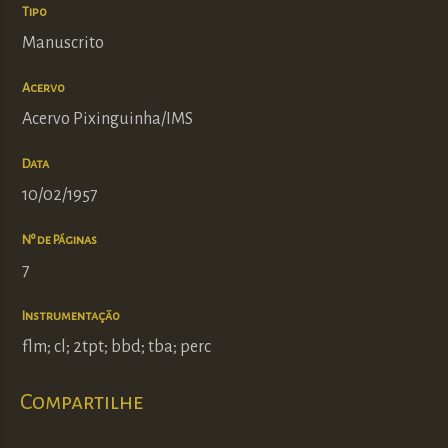
Tipo
Manuscrito
Acervo
Acervo Pixinguinha/IMS
Data
10/02/1957
Nº de Páginas
7
Instrumentação
flm; cl; 2tpt; bbd; tba; perc
Compartilhe