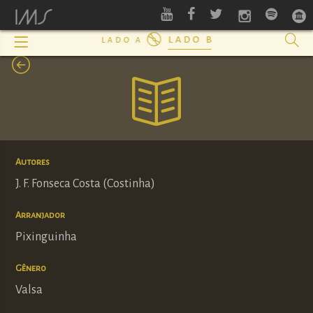
lado b
lado a
Autores
J. F. Fonseca Costa (Costinha)
Arranjador
Pixinguinha
Gênero
Valsa