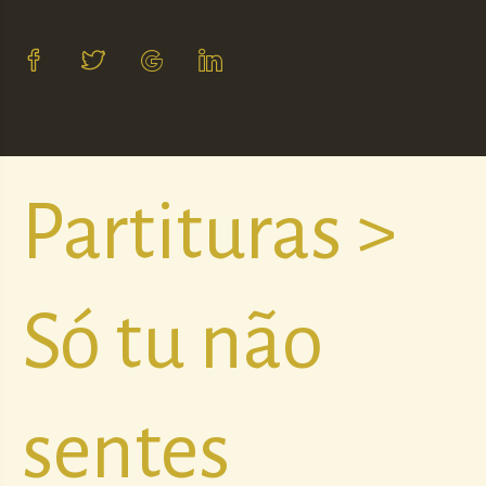
Partituras >
Só tu não
sentes