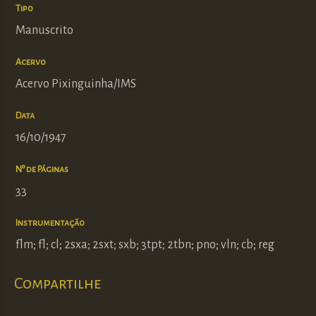
Tipo
Manuscrito
Acervo
Acervo Pixinguinha/IMS
Data
16/10/1947
Nº de Páginas
33
Instrumentação
flm; fl; cl; 2sxa; 2sxt; sxb; 3tpt; 2tbn; pno; vln; cb; reg
Compartilhe