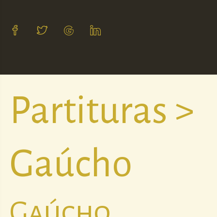
Partituras >
Gaúcho
Gaúcho