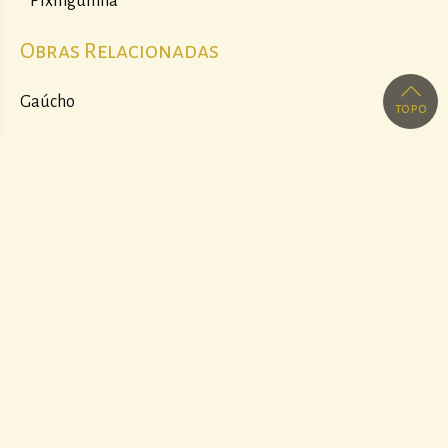
Pixinguinha
Obras Relacionadas
Gaúcho
topo
Realização
Parcerias