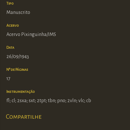
Tipo
Manuscrito
Acervo
Acervo Pixinguinha/IMS
Data
26/09/1943
Nº de Páginas
17
Instrumentação
fl; cl; 2sxa; sxt; 2tpt; tbn; pno; 2vln; vlc; cb
Compartilhe