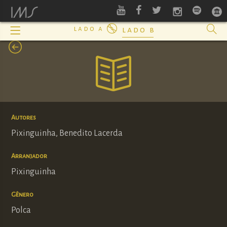
lado a
lado b
Autores
Pixinguinha, Benedito Lacerda
Arranjador
Pixinguinha
Gênero
Polca