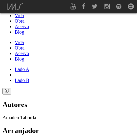
topo
Vida
Obra
Acervo
Blog
Vida
Obra
Acervo
Blog
Lado A
Lado B
Autores
Amadeu Taborda
Arranjador