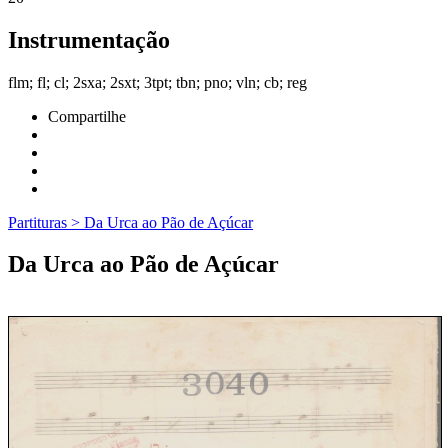
Instrumentação
flm; fl; cl; 2sxa; 2sxt; 3tpt; tbn; pno; vln; cb; reg
Compartilhe
Facebook
Twitter
Google
LinkedIn
Partituras > Da Urca ao Pão de Açúcar
Da Urca ao Pão de Açúcar