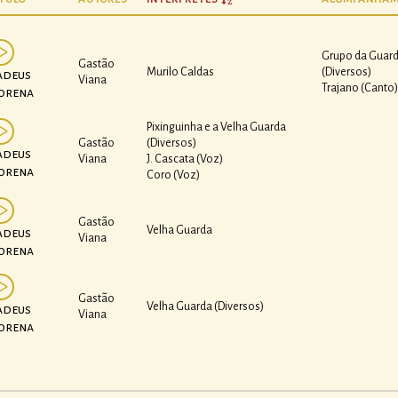
Grupo da Guard
Gastão
Murilo Caldas
(Diversos)
deus
Viana
Trajano (Canto)
orena
Pixinguinha e a Velha Guarda
Gastão
(Diversos)
deus
Viana
J. Cascata (Voz)
orena
Coro (Voz)
Gastão
Velha Guarda
deus
Viana
orena
Gastão
Velha Guarda (Diversos)
deus
Viana
orena