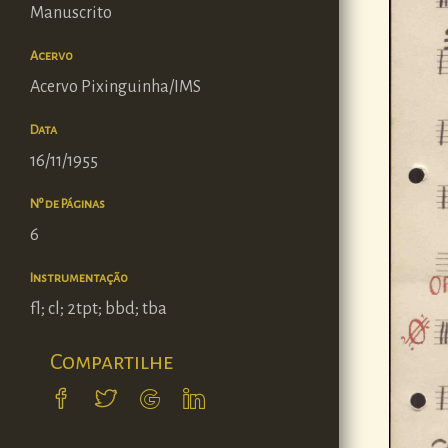
Manuscrito
Acervo
Acervo Pixinguinha/IMS
Data
16/11/1955
Nº de Páginas
6
Instrumentação
fl; cl; 2tpt; bbd; tba
Compartilhe