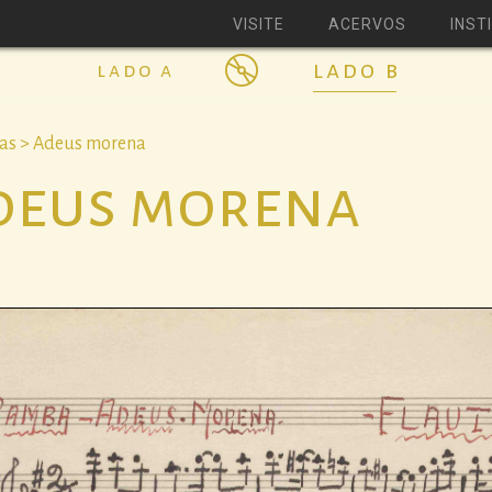
VISITE
ACERVOS
INST
lado b
lado a
ras > Adeus morena
deus morena