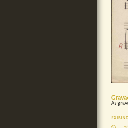
Grava
As gra
EXIBIN
T