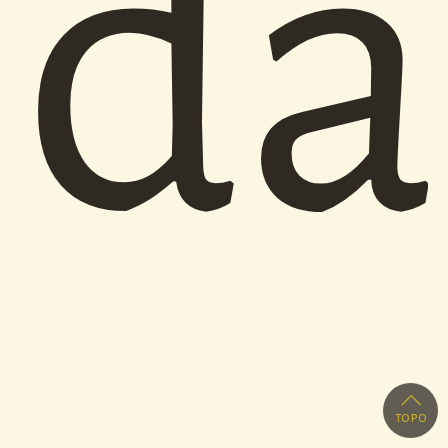
da
topo